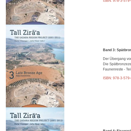
ISBN: 978-3-579
Band 3: Spätbron
Der Übergang von 
Die Spätbronzeze
Faunenreste - Teil
ISBN: 978-3-579
Band 4: Eisenzei