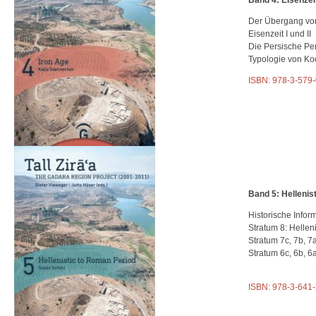
Der Übergang von
Eisenzeit I und II
Die Persische Pe
Typologie von Ko
ISBN: 978-3-579
Band 5: Helleni
Historische Infor
Stratum 8: Hellen
Stratum 7c, 7b, 
Stratum 6c, 6b, 6
ISBN: 978-3-641