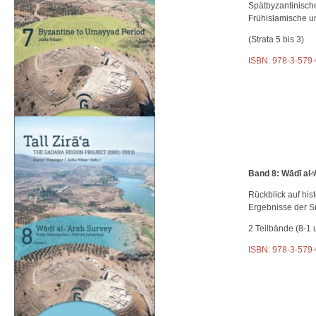
Spätbyzantinisch
Frühislamische 
(Strata 5 bis 3)
ISBN: 978-3-579
Band 8: Wādī al-
Rückblick auf his
Ergebnisse der S
2 Teilbände (8-1 
ISBN: 978-3-579