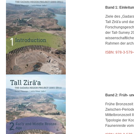
Band 1: Einleitu
Ziele des „Gadara
Tall Zirā'a und da
Forschungsgeschic
der Tall-Survey 2
wissenschaftlich
Rahmen der archä
ISBN: 978-3-579
Band 2: Früh- un
Frühe Bronzezeit I
Zwischen-Periode
Mittelbronzezeit I
Typologie der Koc
Faunenreste vom T