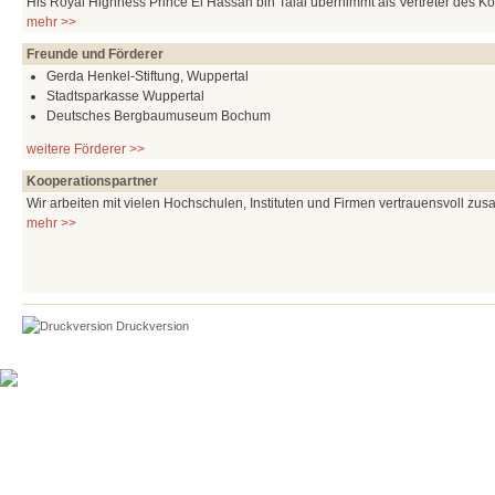
His Royal Highness Prince El Hassan bin Talal übernimmt als Vertreter des K
mehr >>
Freunde und Förderer
Gerda Henkel-Stiftung, Wuppertal
Stadtsparkasse Wuppertal
Deutsches Bergbaumuseum Bochum
weitere Förderer >>
Kooperationspartner
Wir arbeiten mit vielen Hochschulen, Instituten und Firmen vertrauensvoll zu
mehr >>
Druckversion