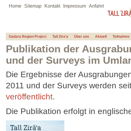
Home
Sitemap
Kontakt
Impressum
Anfahrt
Gadara Region Project
Tall Zira'a
Über uns
Aktuell
Teilnahme
Publikation der Ausgrabun
und der Surveys im Umlan
Die Ergebnisse der Ausgrabungen 
2011 und der Surveys werden se
veröffentlicht
.
Die Publikation erfolgt in englisc